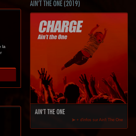
AIN'T THE ONE (2019)
 la
r
AIN'T THE ONE
+ d'infos sur Ain't The One