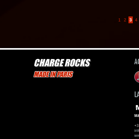
1
2
3
4
CHARGE ROCKS
A
MADE IN PARIS
L
M&
+3
in
ww