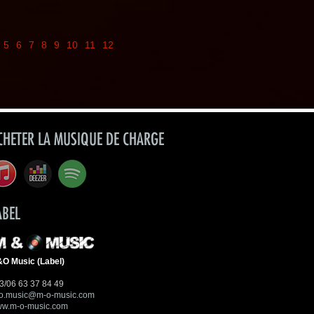
5
6
7
8
9
10
11
12
CHETER LA MUSIQUE DE CHARGE
ABEL
O Music (Label)
3/06 63 37 84 49
fo.music@m-o-music.com
w.m-o-music.com