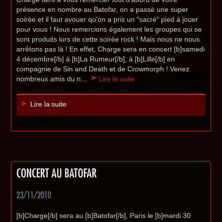
présence en nombre au Batofar, on a passé une super
soirée et il faut avouer qu'on a pris un "sacré" pied à jouer
pour vous ! Nous remercions également les groupes qui se
sont produits lors de cette soirée rock ! Mais nous ne nous
arrêtons pas là ! En effet, Charge sera en concert [b]samedi
4 décembre[/b] à [b]La Rumeur[/b], à [b]Lille[/b] en
compagnie de Sin and Death et de Crowmorph ! Venez
nombreux amis du n...
Lire la suite
Lire la suite
CONCERT AU BATOFAR
23/11/2010
[b]Charge[/b] sera au [b]Batofar[/b], Paris le [b]mardi 30