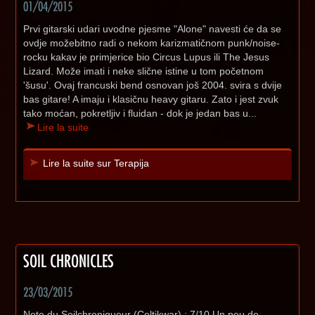
01/04/2015
Prvi gitarski udari uvodne pjesme "Alone" navesti će da se
ovdje možebitno radi o nekom karizmatičnom punk/noise-
rocku kakav je primjerice bio Circus Lupus ili The Jesus
Lizard. Može imati i neke slične istine u tom početnom
'šusu'. Ovaj francuski bend osnovan još 2004. svira s dvije
bas gitare! A imaju i klasičnu heavy gitaru. Zato i jest zvuk
tako moćan, pokretljiv i fluidan - dok je jedan bas u...
Lire la suite
Lire la suite sur Terapija
SOIL CHRONICLES
23/03/2015
Note du Soilchroniqueur (Celtikwar) : 7/10 Un peu de