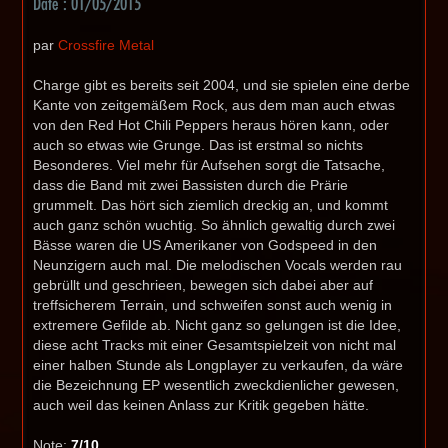
Date : 01/05/2015
par
Crossfire Metal
Charge gibt es bereits seit 2004, und sie spielen eine derbe
Kante von zeitgemäßem Rock, aus dem man auch etwas
von den Red Hot Chili Peppers heraus hören kann, oder
auch so etwas wie Grunge. Das ist erstmal so nichts
Besonderes. Viel mehr für Aufsehen sorgt die Tatsache,
dass die Band mit zwei Bassisten durch die Prärie
grummelt. Das hört sich ziemlich dreckig an, und kommt
auch ganz schön wuchtig. So ähnlich gewaltig durch zwei
Bässe waren die US Amerikaner von Godspeed in den
Neunzigern auch mal. Die melodischen Vocals werden rau
gebrüllt und geschrieen, bewegen sich dabei aber auf
treffsicherem Terrain, und schweifen sonst auch wenig in
extremere Gefilde ab. Nicht ganz so gelungen ist die Idee,
diese acht Tracks mit einer Gesamtspielzeit von nicht mal
einer halben Stunde als Longplayer zu verkaufen, da wäre
die Bezeichnung EP wesentlich zweckdienlicher gewesen,
auch weil das keinen Anlass zur Kritik gegeben hätte.
Note:
7/10